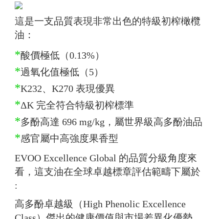
這是一支品質表現非常出色的特級初榨橄欖
油：
*
酸價極低（0.13%）
*
過氧化值極低（5）
*
K232、K270 表現優異
*
ΔK 完全符合特級初榨標準
*
多酚高達 696 mg/kg，屬世界級高多酚油品
*
感官屬中高強度果香型
EVOO Excellence Global 的品質分級角度來
看，這支油在全球卓越標章評估範疇下屬於
:
高多酚卓越級（High Phenolic Excellence
Class）傑出的健康價值與市場差異化優勢