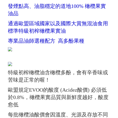
發煙點高、油脂穩定的道地100% 橄欖果實
油品
通過歐盟區域國家以及國際大賞無混油食用
標準特級初榨橄欖果實油
專業品油師選種配方 高多酚果種
特級初榨橄欖油含橄欖多酚，會有辛香味或
苦味是正常的喔！
歐盟規定EVOO的酸度 (Acidez酸價) 必須低
於0.8%，橄欖果實品質與新鮮度越好，酸度
愈低
每批橄欖油酸價會因溫度、光源及存放不同