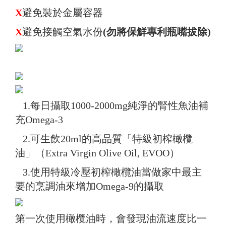
X
避免裝於金屬容器
X
避免接觸空氣水份
(勿將保鮮專利瓶嘴拔除)
1.每日攝取1000-2000mg純淨的腎性魚油補
充Omega-3
2.可生飲20ml的高品質「特級初榨橄欖
油」（Extra Virgin Olive Oil, EVOO）
3.使用特級冷壓初榨橄欖油當做家中最主
要的烹調油來增加Omega-9的攝取
第一次使用橄欖油時，會發現油流速度比一