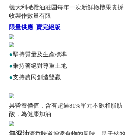
義大利橄欖油莊園每年一次新鮮橄欖果實採
收製作數量有限
限量供應
賣完絕版
●
堅持質量及生產標準
●
秉持著絕對尊重土地
●
支持農民創造雙贏
具營養價值，含有超過81%單元不飽和脂肪
酸，為健康加油
無混油
清香味道增添食物的風味，是天然的