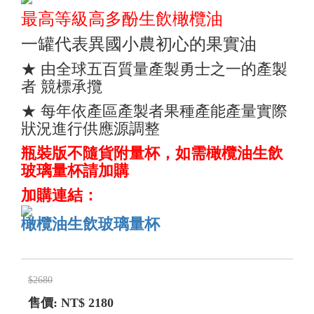
最高等級高多酚生飲橄欖油
一罐代表異國小農初心的果實油
★ 由全球五百質量產製勇士之一的產製
者 競標承攬
★ 每年依產區產製者果種產能產量實際
狀況進行供應源調整
瓶裝版不隨貨附量杯，如需橄欖油生飲
玻璃量杯請加購
加購連結：
橄欖油生飲玻璃量杯
$2680
售價: NT$
2180