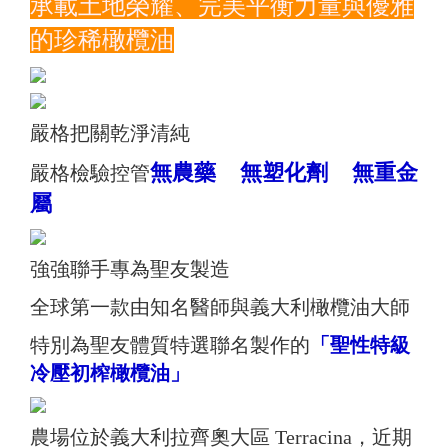
承載土地榮耀、完美平衡力量與優雅
的珍稀橄欖油
嚴格把關乾淨清純
無農藥 無塑化劑 無重金
嚴格檢驗控管
屬
強強聯手專為聖友製造
全球第一款由知名醫師與義大利橄欖油大師
特別為聖友體質特選聯名製作的
「聖性特級
冷壓初榨橄欖油」
農場位於義大利拉齊奧大區 Terracina，近期