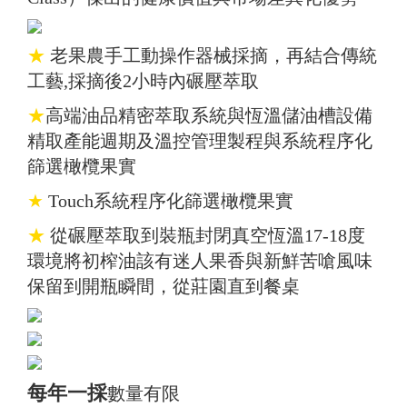
★
老果農手工動操作器械採摘，再結合傳統
工藝,採摘後2小時內碾壓萃取
★
高端油品精密萃取系統與恆溫儲油槽設備
精取產能週期及溫控管理製程與系統程序化
篩選橄欖果實
★
Touch系統程序化篩選橄欖果實
★
從碾壓萃取到裝瓶封閉真空恆溫17-18度
環境將初榨油該有迷人果香與新鮮苦嗆風味
保留到開瓶瞬間，從莊園直到餐桌
每年一採
數量有限