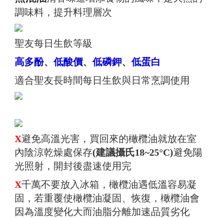
調味料，提升料理層次
聖友每日生飲等級
高多酚
、
低酸價
、
低磷鉀
、
低蛋白
適合聖友長時間每日生飲與日常烹調使用
X
避免高溫光害，買回來的橄欖油就放在室
內陰涼乾燥處保存
(建議攝氏18~25°C)
避免陽
光照射，開封後盡速使用完
X
千萬不要放入冰箱，橄欖油遇低溫容易凝
固，若重覆使橄欖油凝固、恢復，橄欖油會
因為溫度變化大而油脂分離加速品質劣化