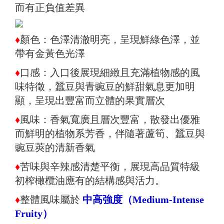
而有正負值差異
♦
顏色：色澤清澈明亮，呈現鮮綠色澤，並
帶有金黃色光澤
♦
口感：入口後展現細緻且充滿植物感的風
味特徵，蠶豆與青豌豆的鮮甜氣息更加明
顯，呈現出豐富而立體的果實層次
♦
風味：
香氣寬廣且層次豐富，散發出優雅
而鮮明的植物系芳香，伴隨著蘆筍、蠶豆與
豌豆莢的清新香氣
♦
苦味與辛辣感清楚平衡，展現高品質特級
初榨橄欖油應有的結構感與活力。
♦
整體風味屬於
中高強度（Medium-Intense
Fruity）