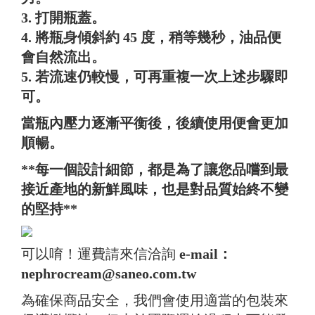
3. 打開瓶蓋。
4. 將瓶身傾斜約 45 度，稍等幾秒，油品便
會自然流出。
5. 若流速仍較慢，可再重複一次上述步驟即
可。
當瓶內壓力逐漸平衡後，後續使用便會更加
順暢。
**每一個設計細節，都是為了讓您品嚐到最
接近產地的新鮮風味，也是對品質始終不變
的堅持**
可以唷！運費請來信洽詢
e-mail：
nephrocream@saneo.com.tw
為確保商品安全，我們會使用適當的包裝來