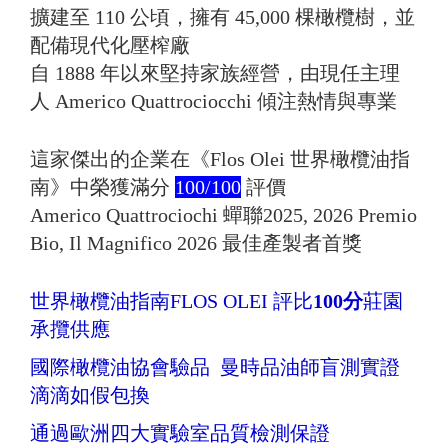
擴建至 110 公頃，擁有 45,000 棵橄欖樹，並
配備現代化壓榨廠
自 1888 年以來堅持家族經營，由現任主理
人 Americo Quattrociocchi 傾注熱情與專業
這家傑出的企業在《Flos Olei 世界橄欖油指
南》中榮獲滿分
100/100
評價
Americo Quattrociochi 蟬聯2025, 2026 Premio
Bio, Il Magnifico 2026 最佳產製者首獎
世界橄欖油指南FLOS OLEI 評比
100分
莊園
承攬供應
國際橄欖油協會驗品 曼時品油師盲測實證
滴滴如假包換
通過歐洲四大實驗室品質檢測保證