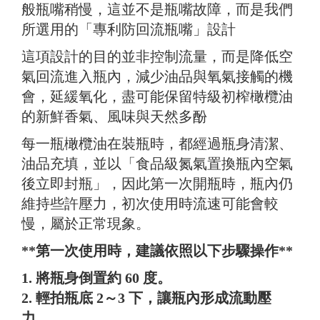
般瓶嘴稍慢，這並不是瓶嘴故障，而是我們
所選用的「專利防回流瓶嘴」設計
這項設計的目的並非控制流量，而是降低空
氣回流進入瓶內，減少油品與氧氣接觸的機
會，延緩氧化，盡可能保留特級初榨橄欖油
的新鮮香氣、風味與天然多酚
每一瓶橄欖油在裝瓶時，都經過瓶身清潔、
油品充填，並以「食品級氮氣置換瓶內空氣
後立即封瓶」，因此第一次開瓶時，瓶內仍
維持些許壓力，初次使用時流速可能會較
慢，屬於正常現象。
**第一次使用時，建議依照以下步驟操作**
1. 將瓶身倒置約 60 度。
2. 輕拍瓶底 2～3 下，讓瓶內形成流動壓
力。